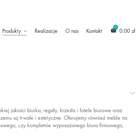
Produkty
Realizacje
O nas
Kontakt
0.00
zł
ej jakości biurka, regały, krzesła i fotele biurowe oraz
czemu są trwałe i estetyczne. Oferujemy również meble na
omowego, czy kompletnie wyposażonego biura firmowego,