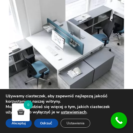
Używamy ciasteczek, aby zapewnić najlepszą jakość
korzystania z naszej witryny.
0
Możesz dowiedzieć się więcej o tym, jakich ciasteczek
używamy, lub wyłączyć je w
ustawieniach
.
Akceptuj
Odrzuć
Ustawienia